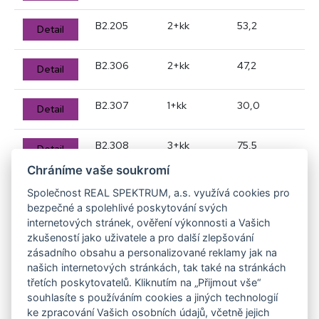
B2.205
2+kk
53,2
Detail
B2.306
2+kk
47,2
Detail
B2.307
1+kk
30,0
Detail
B2.308
3+kk
75,5
Detail
Chráníme vaše soukromí
B2.309
2+kk
52,9
Detail
Společnost REAL SPEKTRUM, a.s. využívá cookies pro
bezpečné a spolehlivé poskytování svých
internetových stránek, ověření výkonnosti a Vašich
B2.410
2+kk
47,2
Detail
zkušeností jako uživatele a pro další zlepšování
zásadního obsahu a personalizované reklamy jak na
B2.411
1+kk
30,0
našich internetových stránkách, tak také na stránkách
Detail
třetích poskytovatelů. Kliknutím na „Přijmout vše“
souhlasíte s používáním cookies a jiných technologií
B2.412
3+kk
75,5
Detail
ke zpracování Vašich osobních údajů, včetně jejich