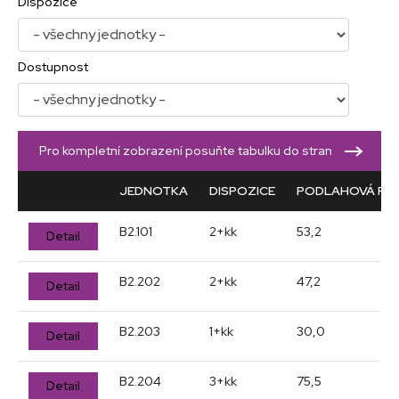
Dispozice
Dostupnost
Pro kompletní zobrazení posuňte tabulku do stran
JEDNOTKA
DISPOZICE
PODLAHOVÁ PLO
B2.101
2+kk
53,2
Detail
B2.202
2+kk
47,2
Detail
B2.203
1+kk
30,0
Detail
B2.204
3+kk
75,5
Detail