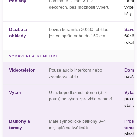
Podlahy
Laminát 6–7 mm v 1–2
Lamin
dekorech, bez možnosti výběru
výběr
lišty
Dlažba a
Levná keramika 30×30, obklad
Savoia
obklady
jen ve sprše nebo do 150 cm
60×60
rektif
VYBAVENÍ A KOMFORT
Videotelefon
Pouze audio interkom nebo
Domác
zvonkové tablo
návště
Výtah
U nízkopodlažních domů (3–4
Výtah
patra) se výtah zpravidla nestaví
pro ro
stěho
Balkony a
Malé symbolické balkony 3–4
Prost
terasy
m², spíš na květináč
teras
plnoh