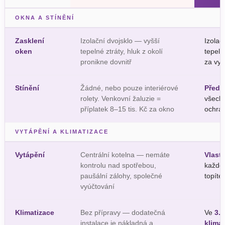
OKNA A STÍNĚNÍ
Zasklení
Izolační dvojsklo — vyšší
Izolač
oken
tepelné ztráty, hluk z okolí
tepeln
pronikne dovnitř
za vyt
Stínění
Žádné, nebo pouze interiérové
Předo
rolety. Venkovní žaluzie =
všech 
příplatek 8–15 tis. Kč za okno
ochran
VYTÁPĚNÍ A KLIMATIZACE
Vytápění
Centrální kotelna — nemáte
Vlast
kontrolu nad spotřebou,
každé
paušální zálohy, společné
topíte
vyúčtování
Klimatizace
Bez přípravy — dodatečná
Ve
3. 
instalace je nákladná a
klimat