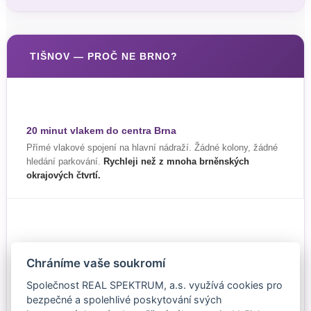
TIŠNOV — PROČ NE BRNO?
20 minut vlakem do centra Brna
Přímé vlakové spojení na hlavní nádraží. Žádné kolony, žádné
hledání parkování.
Rychleji než z mnoha brněnských
okrajových čtvrtí.
Výrazně nižší cena za m²
Chráníme vaše soukromí
Za cenu malého bytu v Brně získáte v Tišnově
prostornější
byt v prémiovém standardu
. Cenový rozdíl za těch 20 minut
Společnost REAL SPEKTRUM, a.s. využívá cookies pro
ve vlaku rozhodně stojí.
bezpečné a spolehlivé poskytování svých