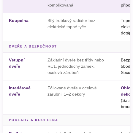
komplikovaná
připoj
Koupelna
Bílý trubkový radiátor bez
Topný
elektrické topné tyče
elektr
dotáp
DVEŘE A BEZPEČNOST
Vstupní
Základní dveře bez třídy nebo
Bezpe
dveře
RC1, jednoduchý zámek,
5bodov
ocelová zárubeň
Secur
Interiérové
Fóliované dveře v ocelové
Oblož
dveře
zárubni, 1–2 dekory
dekor
(Satin
brouš
PODLAHY A KOUPELNA