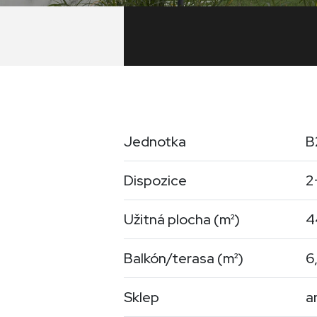
Jednotka
B
Dispozice
2
Užitná plocha (
m²
)
4
Balkón/terasa (
m²
)
6
Sklep
a