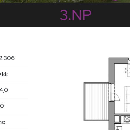
3.NP
2.306
+kk
4,0
,0
no