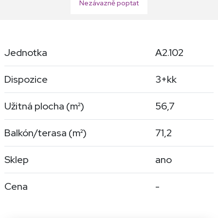
Nezávazně poptat
Jednotka
A2.102
Dispozice
3+kk
Užitná plocha (
m²
)
56,7
Balkón/terasa (
m²
)
71,2
Sklep
ano
Cena
-