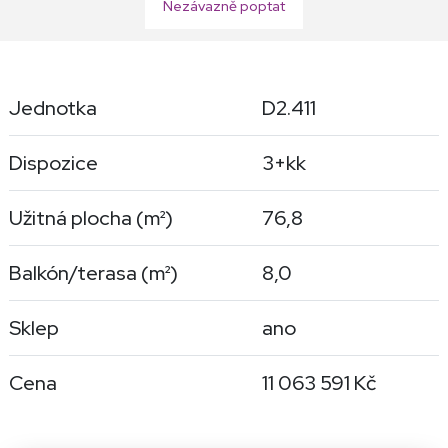
Nezávazně poptat
Jednotka
D2.411
Dispozice
3+kk
Užitná plocha (
m²
)
76,8
Balkón/terasa (
m²
)
8,0
Sklep
ano
Cena
11 063 591 Kč