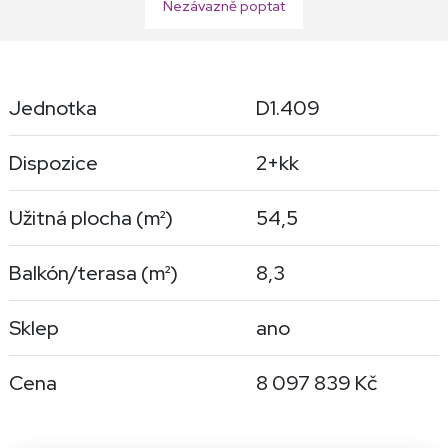
Nezávazně poptat
Jednotka
D1.409
Dispozice
2+kk
Užitná plocha (
m²
)
54,5
Balkón/terasa (
m²
)
8,3
Sklep
ano
Cena
8 097 839 Kč