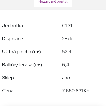
Nezávazně poptat
Jednotka
C1.311
Dispozice
2+kk
Užitná plocha (
m²
)
52,9
Balkón/terasa (
m²
)
6,4
Sklep
ano
Cena
7 660 831 Kč