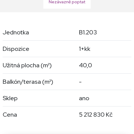
Nezávazně poptat
Jednotka
B1.203
Dispozice
1+kk
Užitná plocha (
m²
)
40,0
Balkón/terasa (
m²
)
-
Sklep
ano
Cena
5 212 830 Kč