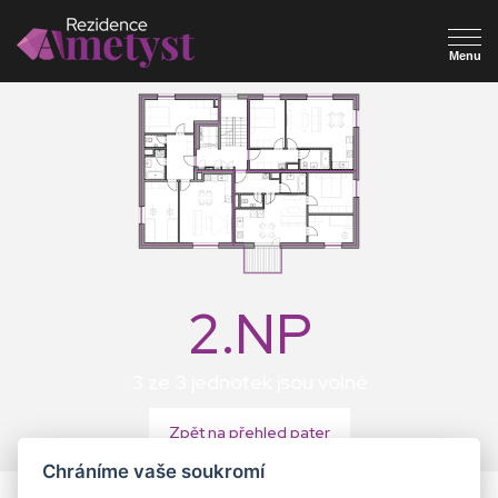
2.NP
3 ze 3 jednotek jsou volné
Zpět na přehled pater
Chráníme vaše soukromí