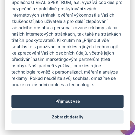
Společnost REAL SPEKTRUM, a.s. využívá cookies pro
Pro kompletní zobrazení posuňte tabulku do stran
bezpečné a spolehlivé poskytování svých
internetových stránek, ověření výkonnosti a Vašich
JEDNOTKA
DISPOZICE
PODLAHOVÁ PLO
zkušeností jako uživatele a pro další zlepšování
zásadního obsahu a personalizované reklamy jak na
A3.203
3+kk
74,9
Detail
našich internetových stránkách, tak také na stránkách
třetích poskytovatelů. Kliknutím na „Přijmout vše“
souhlasíte s používáním cookies a jiných technologií
A3.204
3+kk
60,1
Detail
ke zpracování Vašich osobních údajů, včetně jejich
předávání našim marketingovým partnerům (třetí
A3.205
2+kk
52,9
Detail
osoby). Naši partneři využívají cookies a jiné
technologie rovněž k personalizaci, měření a analýze
reklamy. Pokud neudělíte svůj souhlas, omezíme se
×
pouze na zásadní cookies a technologie.
Pro více informací o daném bytu na
něj klikněte. Volné byty jsou
podbarveny bílou barvou.
TIP:
Pro
Přijmout vše
zobrazení informací o cenách
scrollujte dolů.
Zobrazit detaily