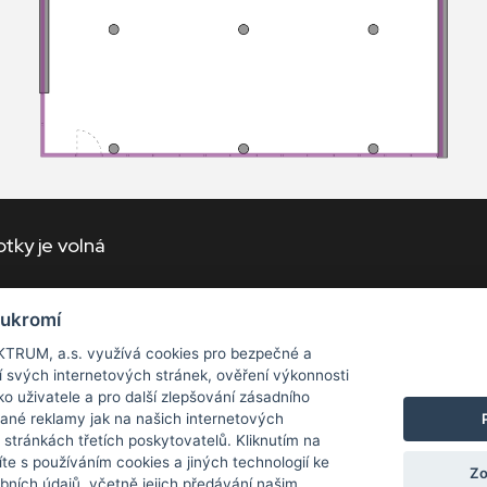
notky je volná
oukromí
TRUM, a.s. využívá cookies pro bezpečné a
í svých internetových stránek, ověření výkonnosti
ko uživatele a pro další zlepšování zásadního
tabulku do stran
ané reklamy jak na našich internetových
 stránkách třetích poskytovatelů. Kliknutím na
OZICE
PODLAHOVÁ PLOCHA (
m²
)
BALKÓN/TER
íte s používáním cookies a jiných technologií ke
Zo
bních údajů, včetně jejich předávání našim