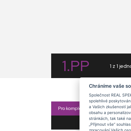
1.PP
1 z 1 jed
Chráníme vaše s
Společnost REAL SPEK
spolehlivé poskytován
a Vašich zkušeností ja
Pro kompletní zobrazení posuňte 
obsahu a personalizov
stránkách, tak také na
JEDNOTKA
DISP
„Přijmout vše“ souhlas
zpracování Vašich oso