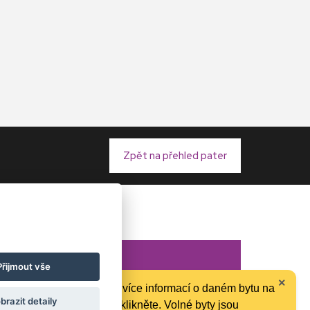
Zpět na přehled pater
Přijmout vše
×
Pro více informací o daném bytu na
ASA (
m²
)
ZAHRÁDKA (
m²
)
SKLEP (
m²
)
CENA
brazit detaily
něj klikněte. Volné byty jsou